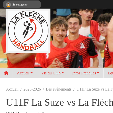
Panneau de gestion des cookies
Se connecter
Accueil
Vie du Club
Infos Pratiques
Éq
Accueil
2025-2026
Les évènements
U11F La Suze vs La F
U11F La Suze vs La Flèc