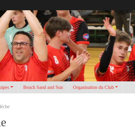
uipes
Beach Sand and Sun
Organisation du Club
lèche
he