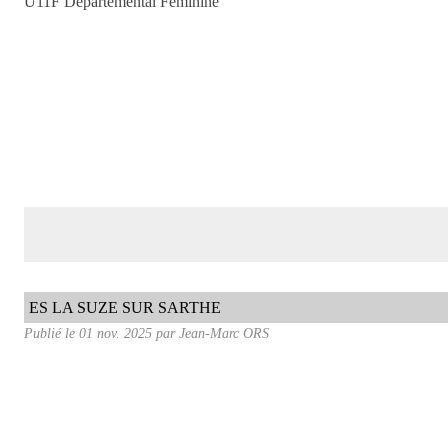
U11F Départemental Féminine
ES LA SUZE SUR SARTHE
Publié le
01 nov. 2025
par Jean-Marc ORS