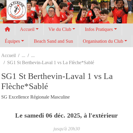
Panneau de gestion des cookies
Accueil
Vie du Club
Infos Pratiques
Équipes
Beach Sand and Sun
Organisation du Club
Accueil
SG1 St Berthevin-Laval 1 vs La Flèche*Sablé
SG1 St Berthevin-Laval 1 vs La
Flèche*Sablé
SG Excellence Régionale Masculine
Le
samedi
06
déc.
2025
, à l'extérieur
jusqu'à 20h30