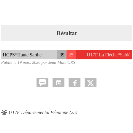
Résultat
HCPS*Haute Sarthe
39
25
U17F La Flèche*Sablé
Publié le
19 mars 2026
par Jean-Marc ORS
U17F Départemental Féminine (25)