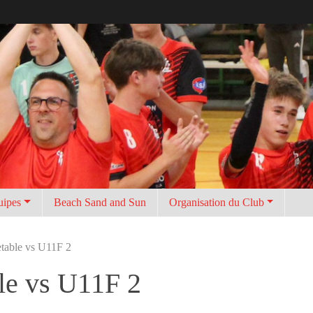
uipes
Beach Sand and Sun
Organisation du Club
able vs U11F 2
e vs U11F 2