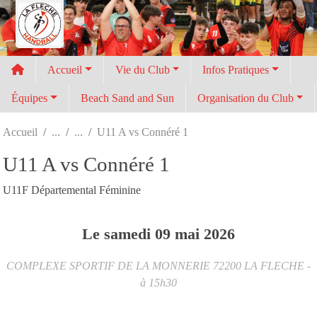
Panneau de gestion des cookies
Accueil
Vie du Club
Infos Pratiques
Équipes
Beach Sand and Sun
Organisation du Club
Accueil
U11 A vs Connéré 1
U11 A vs Connéré 1
U11F Départemental Féminine
Le
samedi
09
mai
2026
COMPLEXE SPORTIF DE LA MONNERIE
72200
LA FLECHE
-
à 15h30