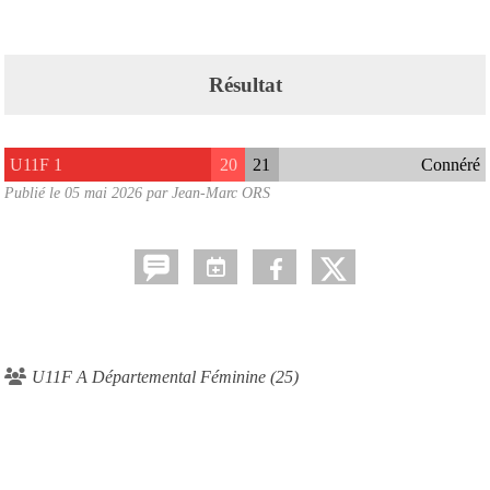
Résultat
U11F 1
20
21
Connéré
Publié le
05 mai 2026
par Jean-Marc ORS
U11F A Départemental Féminine (25)